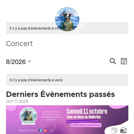
MENU
Il n’y a pas d’évènements à venir.
Concert
BRASSERIE
BOISSONS
8/2026
Reche
Na
Recherche
Mois
de
ÉVÈNEMENTS
et
Sélectionnez
vu
RÉSEAUX
Calendrier
naviga
une
Év
CONTACT
Il n’y a pas d’évènements à venir.
de
de
date.
Évènements
vues
Derniers Évènements passés
Évène
Oct
11
2025